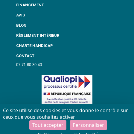
FINANCEMENT
AVIS
BLOG
RÈGLEMENT INTÉRIEUR
CHARTE HANDICAP
CONTACT
07 71 60 39 40
Ce site utilise des cookies et vous donne le contrôle sur
ceux que vous souhaitez activer
Tout accepter
Personnaliser
2026
© Tous droits réservés |
Mentions légales
|
Charte de
confidentialité
|
Gestion des cookies
| Conception :
e
-partenair
e