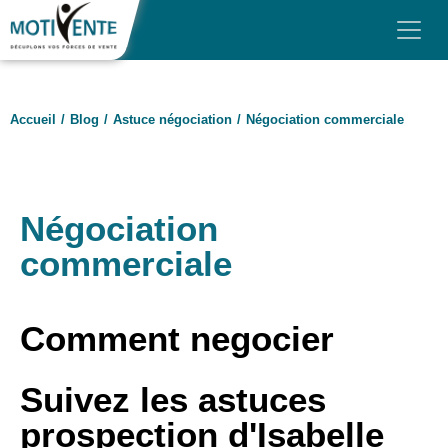
Skip to main content
Panneau de gestion des cookies
MOTIVENTE
Accueil
/
Blog
/
Astuce négociation
/
Négociation commerciale
NOS FORMATIONS
NOS FORMATS
FINANCEMENT
Négociation
commerciale
AVIS
BLOG
Comment negocier
CONTACT & DEVIS
Suivez les astuces
prospection d'Isabelle