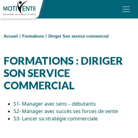
Skip to main content
Panneau de gestion des cookies
MOTIVENTE
Accueil
/
Formations
/
Diriger Son service commercial
NOS FORMATIONS
NOS FORMATS
FORMATIONS : DIRIGER
FINANCEMENT
SON SERVICE
AVIS
COMMERCIAL
BLOG
S1- Manager avec sens – débutants
CONTACT & DEVIS
S2- Manager avec succès ses forces de vente
S3- Lancer sa stratégie commerciale