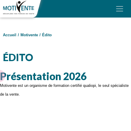
Skip to main content
Panneau de gestion des cookies
MOTIVENTE
Accueil
/
Motivente
/
Édito
NOS FORMATIONS
NOS FORMATS
ÉDITO
FINANCEMENT
Présentation 2026
AVIS
Motivente est un organisme de formation certifié qualiopi, le seul spécialiste
BLOG
de la vente.
CONTACT & DEVIS