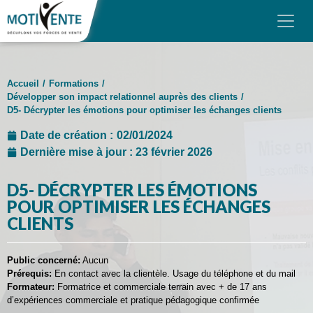
Skip to main content
Panneau de gestion des cookies
MOTIVENTE
Accueil
/
Formations
/
NOS FORMATIONS
Développer son impact relationnel auprès des clients
/
D5- Décrypter les émotions pour optimiser les échanges clients
NOS FORMATS
Date de création :
02/01/2024
FINANCEMENT
Dernière mise à jour : 23 février 2026
AVIS
D5- DÉCRYPTER LES ÉMOTIONS
POUR OPTIMISER LES ÉCHANGES
BLOG
CLIENTS
CONTACT & DEVIS
Public concerné:
Aucun
Prérequis:
En contact avec la clientèle. Usage du téléphone et du mail
Formateur:
Formatrice et commerciale terrain avec + de 17 ans
d’expériences commerciale et pratique pédagogique confirmée