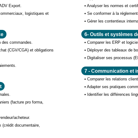
t ADV Export.
• Analyser les normes et certi
commerciaux, logistiques et
• Se conformer à la réglement
• Gérer les contentieux intern
ce
6- Outils et systèmes d
ion des commandes.
• Comparer les ERP et logicie
chat (CGV/CGA) et obligations
• Déployer des tableaux de bo
• Digitaliser ses processus (
paiements.
7 - Communication et in
.
• Comparer les relations client
t
• Adapter ses pratiques comme
onales.
• Identifier les différences lin
iers (facture pro forma,
vendeur/acheteur.
x (crédit documentaire,