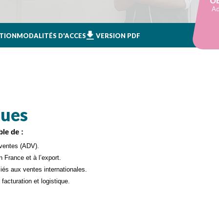
Ob
Ad
TION
MODALITÉS D'ACCES
VERSION PDF
ques
ble de :
s ventes (ADV).
 France et à l’export.
liés aux ventes internationales.
facturation et logistique.