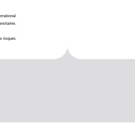
rnational.
nsitaires.
s risques.