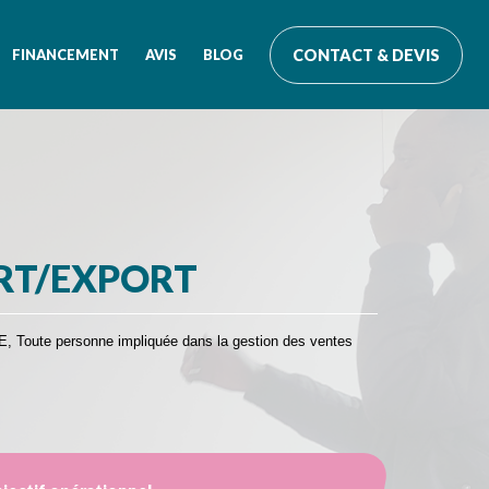
FINANCEMENT
AVIS
BLOG
CONTACT & DEVIS
DIRIGER SON SERVICE COMMERCIAL
nnelles
S1- Manager avec sens – débutants
S2- Manager avec succès ses forces de vente
S3- Lancer sa stratégie commerciale
ORT/EXPORT
, Toute personne impliquée dans la gestion des ventes