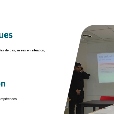
ues
udes de cas, mises en situation,
on
 compétences