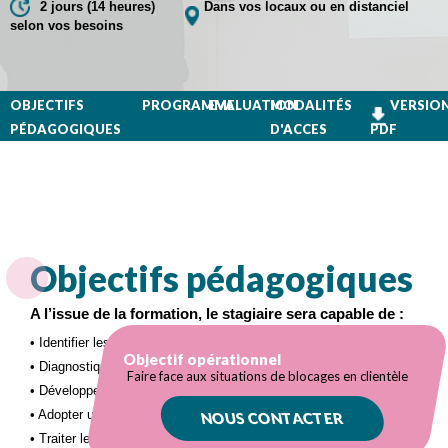
2 jours (14 heures)
Dans vos locaux ou en distanciel
selon vos besoins
OBJECTIFS
PROGRAMME
EVALUATION
MODALITÉS
VERSIO
PÉDAGOGIQUES
D'ACCES
PDF
Objectifs pédagogiques
A l’issue de la formation, le stagiaire sera capable de :
• Identifier les situations de tensions potentielles
Objectif opérationnel
• Diagnostiquer les attentes et préoccupations des clients
Faire face aux situations de blocages en clientèle
• Développer les techniques de communications adaptées
• Adopter une posture assertive et empathique
NOUS CONTACTER
• Traiter les situations commerciales difficiles.