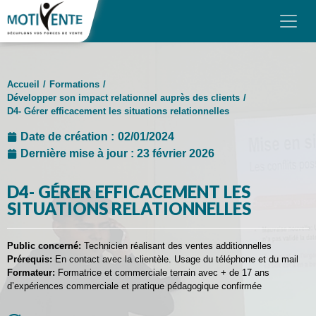
Skip to main content
Panneau de gestion des cookies
MOTIVENTE
Accueil
/
Formations
/
NOS FORMATIONS
Développer son impact relationnel auprès des clients
/
D4- Gérer efficacement les situations relationnelles
NOS FORMATS
Date de création :
02/01/2024
FINANCEMENT
Dernière mise à jour : 23 février 2026
AVIS
D4- GÉRER EFFICACEMENT LES
SITUATIONS RELATIONNELLES
BLOG
Public concerné:
Technicien réalisant des ventes additionnelles
CONTACT & DEVIS
Prérequis:
En contact avec la clientèle. Usage du téléphone et du mail
Formateur:
Formatrice et commerciale terrain avec + de 17 ans
d’expériences commerciale et pratique pédagogique confirmée