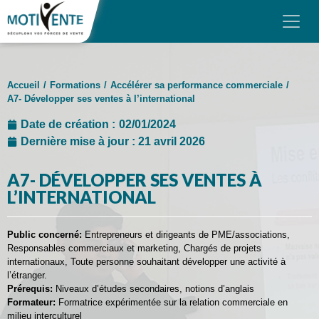
Skip to main content
Panneau de gestion des cookies
MOTIVENTE
Accueil
/
Formations
/
Accélérer sa performance commerciale
/
NOS FORMATIONS
A7- Développer ses ventes à l’international
NOS FORMATS
Date de création :
02/01/2024
Dernière mise à jour : 21 avril 2026
FINANCEMENT
A7- DÉVELOPPER SES VENTES À
AVIS
L’INTERNATIONAL
BLOG
Public concerné:
Entrepreneurs et dirigeants de PME/associations,
Responsables commerciaux et marketing, Chargés de projets
CONTACT & DEVIS
internationaux, Toute personne souhaitant développer une activité à
l’étranger.
Prérequis:
Niveaux d’études secondaires, notions d’anglais
Formateur:
Formatrice expérimentée sur la relation commerciale en
milieu interculturel