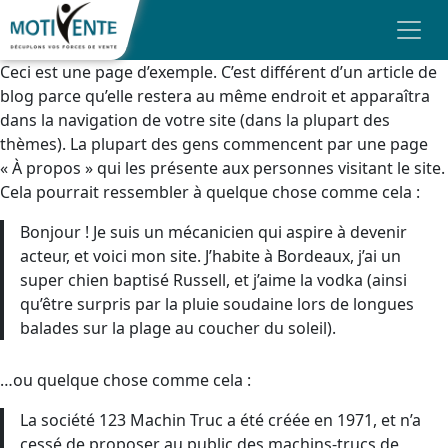
Skip to main content
Panneau de gestion des cookies
Ceci est une page d’exemple. C’est différent d’un article de
MOTIVENTE
blog parce qu’elle restera au même endroit et apparaîtra
dans la navigation de votre site (dans la plupart des
NOS FORMATIONS
thèmes). La plupart des gens commencent par une page
« À propos » qui les présente aux personnes visitant le site.
NOS FORMATS
Cela pourrait ressembler à quelque chose comme cela :
FINANCEMENT
Bonjour ! Je suis un mécanicien qui aspire à devenir
acteur, et voici mon site. J’habite à Bordeaux, j’ai un
AVIS
super chien baptisé Russell, et j’aime la vodka (ainsi
BLOG
qu’être surpris par la pluie soudaine lors de longues
balades sur la plage au coucher du soleil).
CONTACT & DEVIS
…ou quelque chose comme cela :
La société 123 Machin Truc a été créée en 1971, et n’a
cessé de proposer au public des machins-trucs de